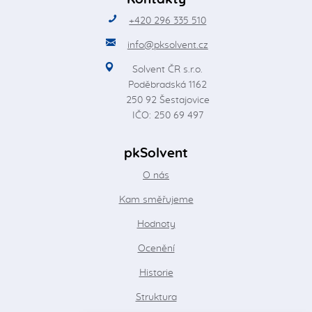
+420 296 335 510
info@pksolvent.cz
Solvent ČR s.r.o.
Poděbradská 1162
250 92 Šestajovice
IČO: 250 69 497
pkSolvent
O nás
Kam směřujeme
Hodnoty
Ocenění
Historie
Struktura