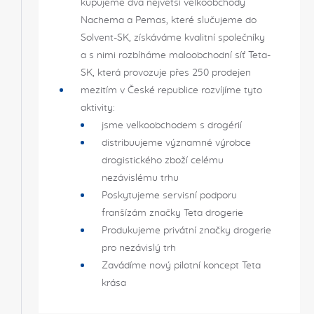
kupujeme dva největší velkoobchody
Nachema a Pemas, které slučujeme do
Solvent-SK, získáváme kvalitní společníky
a s nimi rozbíháme maloobchodní síť Teta-
SK, která provozuje přes 250 prodejen
mezitím v České republice rozvíjíme tyto
aktivity:
jsme velkoobchodem s drogérií
distribuujeme významné výrobce
drogistického zboží celému
nezávislému trhu
Poskytujeme servisní podporu
franšízám značky Teta drogerie
Produkujeme privátní značky drogerie
pro nezávislý trh
Zavádíme nový pilotní koncept Teta
krása