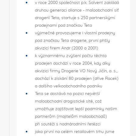
v roce 2000 společnost p.k. Solvent zakládá
druhou generaci aliance - maloobchodní síť
drogerií Teta, startuje s 250 partnerskými
prodejnami pod značkou Teta
výjimečně provozujeme i vlastní prodejny
pod značkou Teta drogerie, první přišly
akvizicí firem Andr (2000 a 2001)
k významnému zvýšení počtu těchto
prodejen dochází v roce 2004, kdy díky
akvizici firmy Drogerie VO Nový Jičín, a. s.,
dochází k získání 80 prodejen (dříve Racek)
a dalšího velkoobchodního podniku
Teta se dostává na pozici největší
maloobchodní drogistické sítě, což
umožňuje zajišťovat lepší podmínky našim
partnerům (majitelům maloobchodů)
při soutěži s nadnárodními řetězci
jako první na celém retailovém trhu jsme