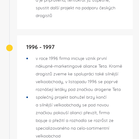
a je připravena, tentokrát již úspěšně,
spustit další projekt na podporu českých
drogistů
1996 - 1997
v roce 1996 firma iniciuje vznik první
nákupně-marketingové aliance Teta. Kromě
drogistů zveme ke spolupráci také silnější
velkoobchody, v listopadu 1996 se poprvé
roznášejí letáky pod značkou drogerie Teta
společný projekt bohužel brzy končí
a silnější velkoobchody se pod novou
značkou pokouší alianci převzít, firma
bojuje o přežití a rozhodla se rozrůst ze
specializovaného na celo-sortimentní
velkoobchod