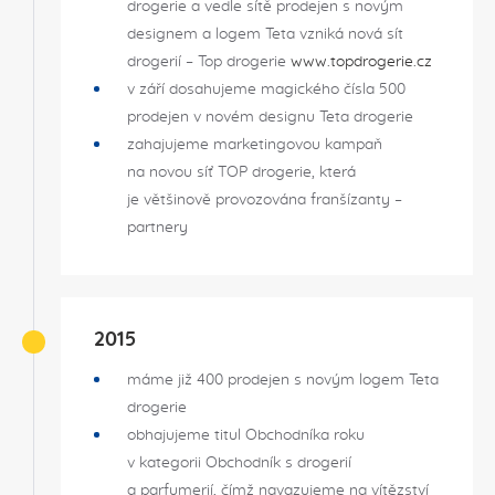
drogerie a vedle sítě prodejen s novým
designem a logem Teta vzniká nová sít
drogerií – Top drogerie
www.topdrogerie.cz
v září dosahujeme magického čísla 500
prodejen v novém designu Teta drogerie
zahajujeme marketingovou kampaň
na novou síť TOP drogerie, která
je většinově provozována franšízanty –
partnery
2015
máme již 400 prodejen s novým logem Teta
drogerie
obhajujeme titul Obchodníka roku
v kategorii Obchodník s drogerií
a parfumerií, čímž navazujeme na vítězství