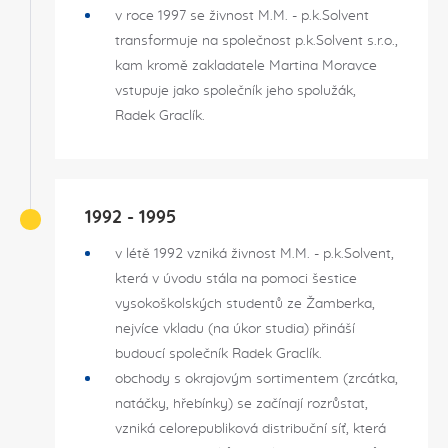
v roce 1997 se živnost M.M. - p.k.Solvent
transformuje na společnost p.k.Solvent s.r.o.,
kam kromě zakladatele Martina Moravce
vstupuje jako společník jeho spolužák,
Radek Graclík.
1992 - 1995
v létě 1992 vzniká živnost M.M. - p.k.Solvent,
která v úvodu stála na pomoci šestice
vysokoškolských studentů ze Žamberka,
nejvíce vkladu (na úkor studia) přináší
budoucí společník Radek Graclík.
obchody s okrajovým sortimentem (zrcátka,
natáčky, hřebínky) se začínají rozrůstat,
vzniká celorepubliková distribuční síť, která