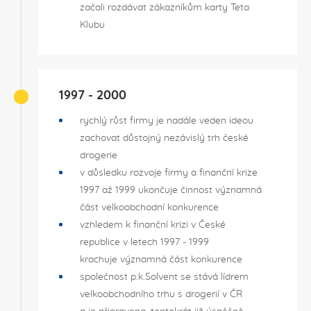
začali rozdávat zákazníkům karty Teta
Klubu
1997 - 2000
rychlý růst firmy je nadále veden ideou
zachovat důstojný nezávislý trh české
drogerie
v důsledku rozvoje firmy a finanční krize
1997 až 1999 ukončuje činnost významná
část velkoobchodní konkurence
vzhledem k finanční krizi v České
republice v letech 1997 - 1999
krachuje významná část konkurence
společnost p.k.Solvent se stává lídrem
velkoobchodního trhu s drogerií v ČR